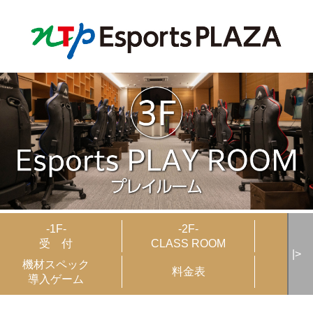
-1F-
-2F-
受 付
CLASS ROOM
PLA
|>
機材スペック
料金表
ユー
導入ゲーム