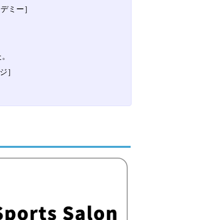
カデミー］
た。
ジ］