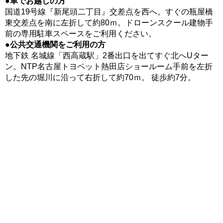
●
車でお越しの方
国道19号線『新尾頭二丁目』交差点を西へ。すぐの瓶屋橋
東交差点を南に左折して約80ｍ。ドローンスクール建物手
前の専用駐車スペースをご利用ください。
●
公共交通機関をご利用の方
地下鉄 名城線「西高蔵駅」2番出口を出てすぐ北へUター
ン。NTP名古屋トヨペット熱田店ショールーム手前を左折
した先の堀川に沿って右折して約70ｍ。 徒歩約7分。